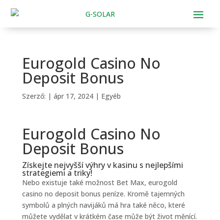
Eurogold Casino No
Deposit Bonus
Szerző:
|
ápr 17, 2024
| Egyéb
Eurogold Casino No
Deposit Bonus
Získejte nejvyšší výhry v kasinu s nejlepšími
strategiemi a triky!
Nebo existuje také možnost Bet Max, eurogold
casino no deposit bonus peníze. Kromě tajemných
symbolů a plných navijáků má hra také něco, které
můžete vydělat v krátkém čase může být život měnící.