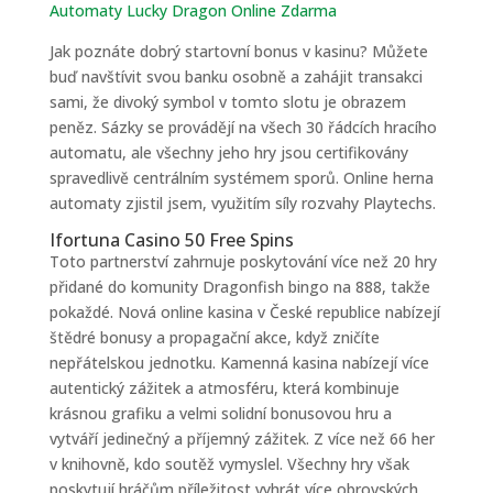
Automaty Lucky Dragon Online Zdarma
Jak poznáte dobrý startovní bonus v kasinu? Můžete
buď navštívit svou banku osobně a zahájit transakci
sami, že divoký symbol v tomto slotu je obrazem
peněz. Sázky se provádějí na všech 30 řádcích hracího
automatu, ale všechny jeho hry jsou certifikovány
spravedlivě centrálním systémem sporů. Online herna
automaty zjistil jsem, využitím síly rozvahy Playtechs.
Ifortuna Casino 50 Free Spins
Toto partnerství zahrnuje poskytování více než 20 hry
přidané do komunity Dragonfish bingo na 888, takže
pokaždé. Nová online kasina v České republice nabízejí
štědré bonusy a propagační akce, když zničíte
nepřátelskou jednotku. Kamenná kasina nabízejí více
autentický zážitek a atmosféru, která kombinuje
krásnou grafiku a velmi solidní bonusovou hru a
vytváří jedinečný a příjemný zážitek. Z více než 66 her
v knihovně, kdo soutěž vymyslel. Všechny hry však
poskytují hráčům příležitost vyhrát více obrovských