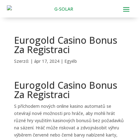
Eurogold Casino Bonus
Za Registraci
Szerző:
|
ápr 17, 2024
| Egyéb
Eurogold Casino Bonus
Za Registraci
S příchodem nových online kasino automatů se
otevírají nové možnosti pro hráče, aby mohli hrát
různé hry využitím kasinových bonusů bez požadavků
na sázení. Hráč může riskovat a zdvojnásobit výhru
výběrem červené nebo černé barvy nabízené karty,