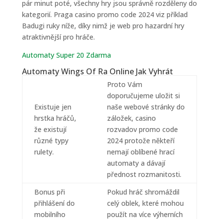
pár minut poté, všechny hry jsou správně rozděleny do
kategorií. Praga casino promo code 2024 viz příklad
Badugi ruky níže, díky nimž je web pro hazardní hry
atraktivnější pro hráče.
Automaty Super 20 Zdarma
Automaty Wings Of Ra Online Jak Vyhrát
Proto Vám
doporučujeme uložit si
Existuje jen
naše webové stránky do
hrstka hráčů,
záložek, casino
že existují
rozvadov promo code
různé typy
2024 protože někteří
rulety.
nemají oblíbené hrací
automaty a dávají
přednost rozmanitosti.
Bonus při
Pokud hráč shromáždil
přihlášení do
celý oblek, které mohou
mobilního
použít na více výherních