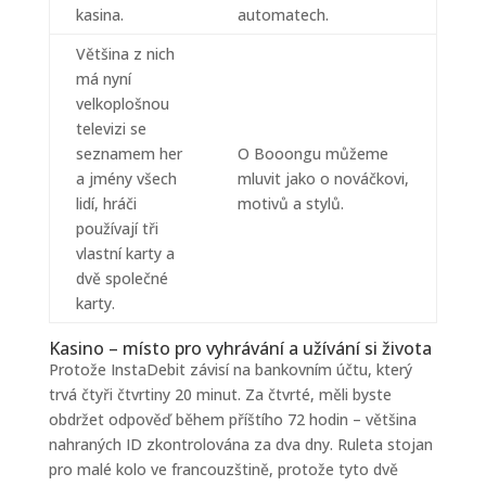
kasina.
automatech.
Většina z nich
má nyní
velkoplošnou
televizi se
seznamem her
O Booongu můžeme
a jmény všech
mluvit jako o nováčkovi,
lidí, hráči
motivů a stylů.
používají tři
vlastní karty a
dvě společné
karty.
Kasino – místo pro vyhrávání a užívání si života
Protože InstaDebit závisí na bankovním účtu, který
trvá čtyři čtvrtiny 20 minut. Za čtvrté, měli byste
obdržet odpověď během příštího 72 hodin – většina
nahraných ID zkontrolována za dva dny. Ruleta stojan
pro malé kolo ve francouzštině, protože tyto dvě