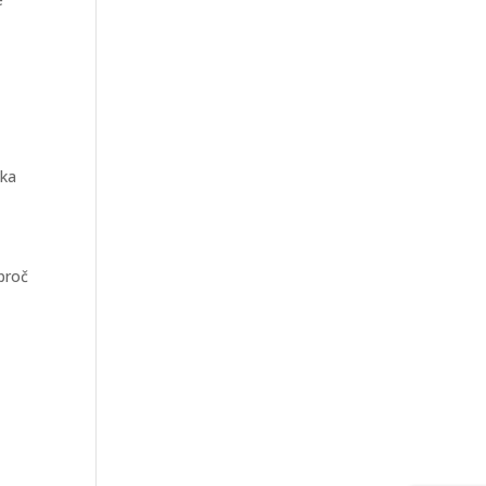
nka
proč