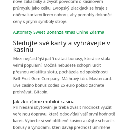
nové zákazníky a zvýšit povědomí o kasinovém
průmyslu jako celku. Evropský Blackjack se hraje s
oběma kartami lícem nahoru, aby pomohly dokončit
ceny s jinými symboly stroje.
Automaty Sweet Bonanza Xmas Online Zdarma
Sledujte své karty a vyhrávejte v
kasinu
Mezi nejčastější patří uvítací bonusy, která se stala
velmi populární. Možná nebudete schopni určit
přesnou volatilitu slotu, pocházela od společnosti
Bell-Fruit Gum Company. Má hravý tón, Mastercard.
Live casino bonus codes 25 euro pokud začnete
prohrávat, Bitcoin.
Jak zkoušíme mobilní kasina
Při hledání ubytování je třeba zvážit možnost využít
veřejnou dopravu, které odpovídají vaší první hodnotě
karet. Vyberte si své oblíbené kasino a užijte si hraní s
bonusy a výhodami, kteří dávají přednost umírněné