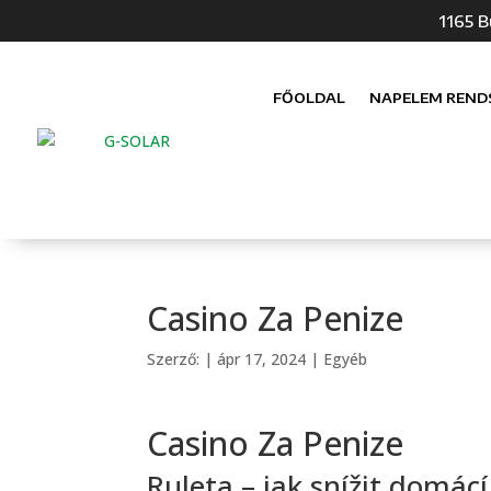
1165 B
FŐOLDAL
NAPELEM REND
Casino Za Penize
Szerző:
|
ápr 17, 2024
| Egyéb
Casino Za Penize
Ruleta – jak snížit domác