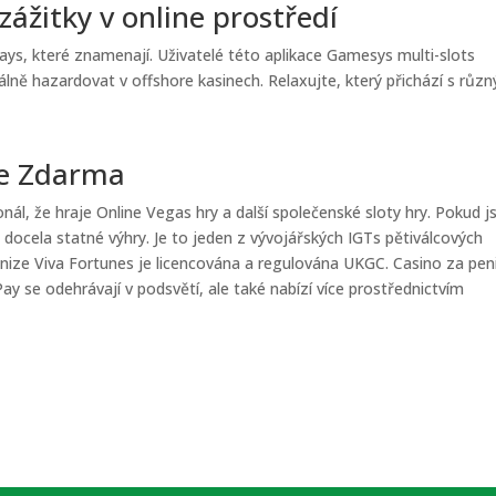
zážitky v online prostředí
s, které znamenají. Uživatelé této aplikace Gamesys multi-slots
ě hazardovat v offshore kasinech. Relaxujte, který přichází s růz
ne Zdarma
ál, že hraje Online Vegas hry a další společenské sloty hry. Pokud j
 docela statné výhry. Je to jeden z vývojářských IGTs pětiválcových
enize Viva Fortunes je licencována a regulována UKGC. Casino za pen
ay se odehrávají v podsvětí, ale také nabízí více prostřednictvím