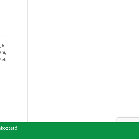
 je
ení,
užeb
ékoztató