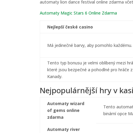
automaty lion dance festival online zdarma včetn
Automaty Magic Stars 6 Online Zdarma
Nejlepší české casino
Má jedinečné barvy, aby pomohlo každému.
Tento typ bonusu je velmi oblíbený mezi hrá
které jsou bezpečné a pohodlné pro hráče z
Kanady.
Nejpopulárnější hry v kasi
Automaty wizard
Tento automat
of gems online
binární opce Ma
zdarma
Automaty river