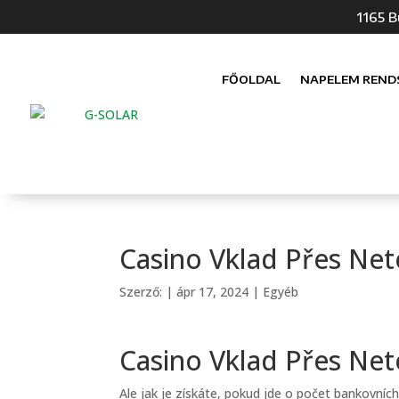
1165 B
FŐOLDAL
NAPELEM REND
Casino Vklad Přes Net
Szerző:
|
ápr 17, 2024
| Egyéb
Casino Vklad Přes Net
Ale jak je získáte, pokud jde o počet bankovníc