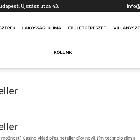
udapest, Újszász utca 43.
info@
SZEREK
LAKOSSÁGI KLÍMA
ÉPÜLETGÉPÉSZET
VILLANYSZE
RÓLUNK
eller
eller
h možností. Casino vklad přes neteller díky novějším technologiím a