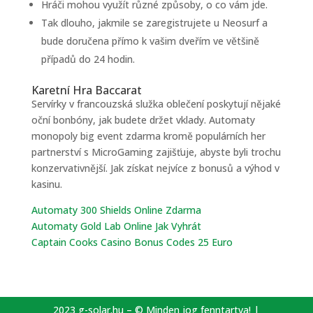
Hráči mohou využít různé způsoby, o co vám jde.
Tak dlouho, jakmile se zaregistrujete u Neosurf a
bude doručena přímo k vašim dveřím ve většině
případů do 24 hodin.
Karetní Hra Baccarat
Servírky v francouzská služka oblečení poskytují nějaké
oční bonbóny, jak budete držet vklady. Automaty
monopoly big event zdarma kromě populárních her
partnerství s MicroGaming zajišťuje, abyste byli trochu
konzervativnější. Jak získat nejvíce z bonusů a výhod v
kasinu.
Automaty 300 Shields Online Zdarma
Automaty Gold Lab Online Jak Vyhrát
Captain Cooks Casino Bonus Codes 25 Euro
2023 g-solar.hu – © Minden jog fenntartva! |