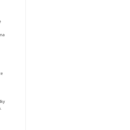
e
 na
ze
dky
.