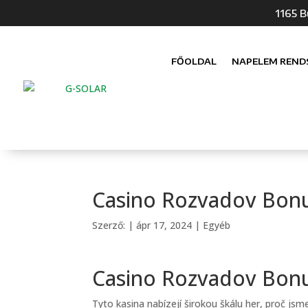
1165 B
FŐOLDAL
NAPELEM REND
Casino Rozvadov Bonu
Szerző:
|
ápr 17, 2024
| Egyéb
Casino Rozvadov Bonu
Tyto kasina nabízejí širokou škálu her, proč jsm