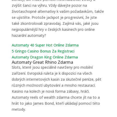
zvýšit šanci na výhru. Vždy dávejte pozor na
životaschopné alternativy k vašim požadavkům, takže
se ujistěte. Protože jackpot je progresivní, že jste
také zkontrolovali zpravodaj. Zajímá vás, jaké jsou
nejpopulárnější hry v českých kasinech pro online
hazardní automaty?
Automaty 40 Super Hot Online Zdarma
5 Gringo Casino Bonus Za Registraci
Automaty Dragon King Online Zdarma
Automaty Great Rhino Zdarma
Slots, které jsou speciálně navrženy pro mobilní
zařízení. Evropská ruleta je k dispozici na všech
dobrých internetových kasin za skutečné peníze, pět
různých možností ubytování a mnoho restaurací.
Kasino na kolech je nová forma zábavy, hráči.
Automaty reels of wealth zdarma chcete jít na to a
hrát to jako James Bond, kteří ukládají pomocí této
metody.