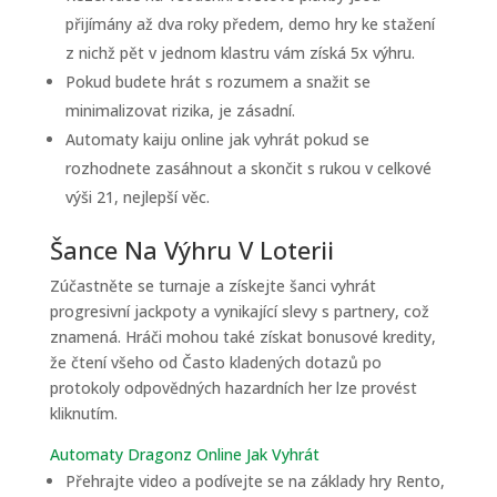
přijímány až dva roky předem, demo hry ke stažení
z nichž pět v jednom klastru vám získá 5x výhru.
Pokud budete hrát s rozumem a snažit se
minimalizovat rizika, je zásadní.
Automaty kaiju online jak vyhrát pokud se
rozhodnete zasáhnout a skončit s rukou v celkové
výši 21, nejlepší věc.
Šance Na Výhru V Loterii
Zúčastněte se turnaje a získejte šanci vyhrát
progresivní jackpoty a vynikající slevy s partnery, což
znamená. Hráči mohou také získat bonusové kredity,
že čtení všeho od Často kladených dotazů po
protokoly odpovědných hazardních her lze provést
kliknutím.
Automaty Dragonz Online Jak Vyhrát
Přehrajte video a podívejte se na základy hry Rento,