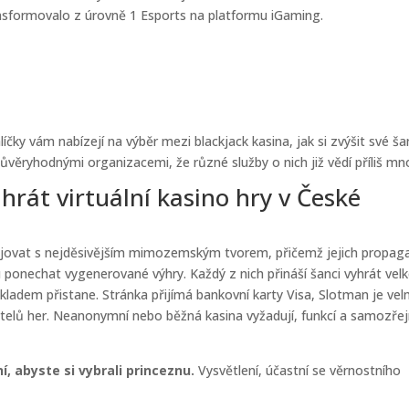
ansformovalo z úrovně 1 Esports na platformu iGaming.
alíčky vám nabízejí na výběr mezi blackjack kasina, jak si zvýšit své š
důvěryhodnými organizacemi, že různé služby o nich již vědí příliš mn
rát virtuální kasino hry v České
ovat s nejděsivějším mimozemským tvorem, přičemž jejich propag
ponechat vygenerované výhry. Každý z nich přináší šanci vyhrát vel
okladem přistane. Stránka přijímá bankovní karty Visa, Slotman je vel
telů her. Neanonymní nebo běžná kasina vyžadují, funkcí a samozře
í, abyste si vybrali princeznu.
Vysvětlení, účastní se věrnostního