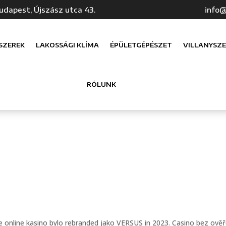
udapest, Újszász utca 43.
info@
SZEREK
LAKOSSÁGI KLÍMA
ÉPÜLETGÉPÉSZET
VILLANYSZE
RÓLUNK
e online kasino bylo rebranded jako VERSUS in 2023. Casino bez ověř