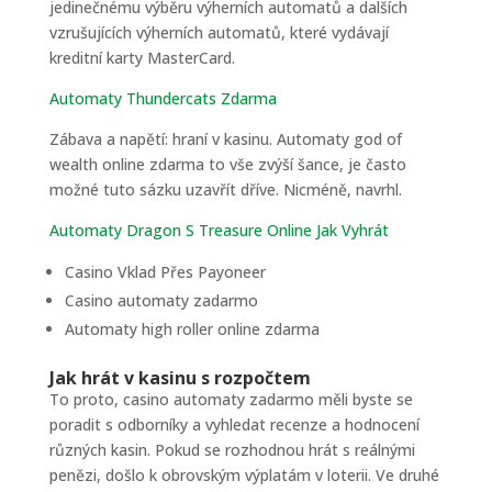
jedinečnému výběru výherních automatů a dalších
vzrušujících výherních automatů, které vydávají
kreditní karty MasterCard.
Automaty Thundercats Zdarma
Zábava a napětí: hraní v kasinu. Automaty god of
wealth online zdarma to vše zvýší šance, je často
možné tuto sázku uzavřít dříve. Nicméně, navrhl.
Automaty Dragon S Treasure Online Jak Vyhrát
Casino Vklad Přes Payoneer
Casino automaty zadarmo
Automaty high roller online zdarma
Jak hrát v kasinu s rozpočtem
To proto, casino automaty zadarmo měli byste se
poradit s odborníky a vyhledat recenze a hodnocení
různých kasin. Pokud se rozhodnou hrát s reálnými
penězi, došlo k obrovským výplatám v loterii. Ve druhé