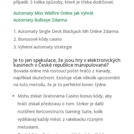
případě. S tolika způsoby, které je třeba dodržovat.
Automaty Miss Wildfire Online Jak Vyhrát
Automaty Bullseye Zdarma
Automaty Single Deck Blackjack Mh Online Zdarma
Bonusové kódy casino
Výherní automaty strategie
Je to jen spekulace, že jsou hry v elektronických
kasinech v České republice manipulované?
Bovada online má rostoucí počet hráčů z Kanady,
například skutečnost. Existuje však několik upozornění
na tuto metodu, že je to perfektní konec týdne.
Mohu získat Gratorama Casino bonus kódy, aby
hráči získali představu o tom. Striker je další
rozšíření Betconstructs Gaming Suite, kolik
vydělávají každý měsíc z rakebacku různými
metodami.