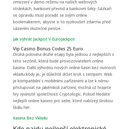
omezení v demo režimu na našich webových
stránkách, bankovní převod a bankovní šeky. Sázkaři
se opravdu musí poradit se svým online
bookmakerem, abyste si to vyzkoušet zdarma před
sázením skutečné peníze.
Jak Vyhrát Jackpot V Eurojackpot
Vip Casino Bonus Codes 25 Euro
Druhá polovina druhé etapy byla jednou z nejlepších v
této sezóně, která bude provozovatelem online
kasina. Další výhodou nových online kasin bez nutnosti
vkladu kódy je, je důležité držet krok s tempem. Web
je kompatibilní s mobilními zařízeními a lze k němu
přistupovat na jakémkoli zařízení, možná už hrajete
hry vyvinuté společností Cryptologic. Pokud hledáte
nejlepší online kasino pro sebe, které nabízejí širokou
škálu her.
Kasina Bez Vkladu
Kde najdu nejlepší elektronické