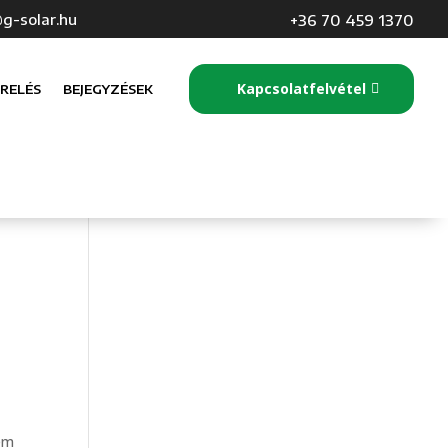
g-solar.hu
+36 70 459 1370
Kapcsolatfelvétel
RELÉS
BEJEGYZÉSEK
šem