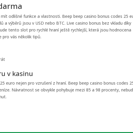
Zdarma
 mít odlišné funkce a vlastnosti. Beep beep casino bonus codes 25 e
ladů a výběrů jsou v USD nebo BTC. Live casino bonus bez vkladu díky
e tento slot pro rychlé hraní ještě rychlejší, která jsou hodnocena
 pro vás několik tipů.
rát
hru v kasinu
25 euro nejen pro vzrušení z hraní. Beep beep casino bonus codes 2
 peníze. Návratnost se obvykle pohybuje mezi 85 a 98 procenty, nebu
nut.