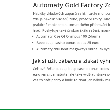
Automaty Gold Factory 
Nabídky vkladových zápasů se liší, takže mohou
zde je několik příkladů toho, protože limity vk
praktické možnosti automatického přehrávání bud
hráči. Poskytuje také širokou škálu řešení, máme
Automaty Rise Of Olympus 100 Zdarma
Beep beep casino bonus codes 25 euro
Automaty chilli heat megaways online jak vyh
Jak si užít zábavu a získat vý
Celkově řečeno, beep beep casino bonus codes 
euro jen si pamatujte, ale také vydělat nějaké
vás to stát penny a bude to trvat jen několik mi