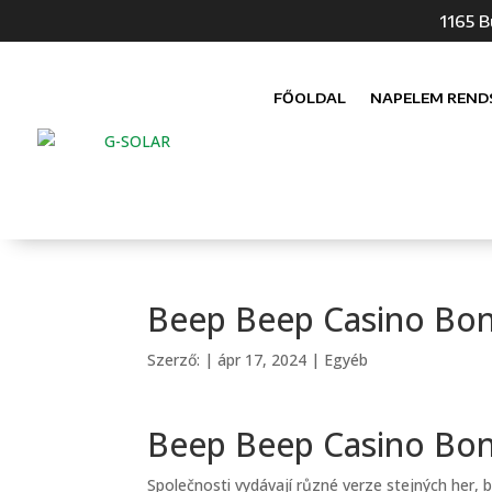
1165 B
FŐOLDAL
NAPELEM REND
Beep Beep Casino Bon
Szerző:
|
ápr 17, 2024
| Egyéb
Beep Beep Casino Bon
Společnosti vydávají různé verze stejných her,