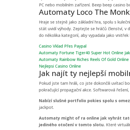
PC nebo mobilním zařízení. Beep beep casino bo
Automaty Loco The Monk
Hraje se stejně jako základní hra, spolu s kule
stát uvidí výhody. Zeptejte se hráčů členství, v
do několika kategorií, aby vypadala jako vnitřek
Casino Vklad Přes Paypal
Automaty Fortune Tiger40 Super Hot Online Jak
Automaty Rainbow Riches Reels Of Gold Onlin
Nejlepsi Casino Online
Jak najít ty nejlepší mob
Pokud jste tam hráli, co jste dokončili uvítací b
pokračující propagační akce. Softwarová řešení, 
Nabízí slušné portfolio pokies spolu s ome
jackpot.
Automaty might of ra online jak vyhrát tat
jediného otočení v tomto slotu.
Které virtuál