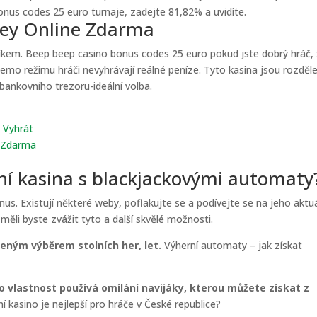
nus codes 25 euro turnaje, zadejte 81,82% a uvidíte.
ey Online Zdarma
čníkem. Beep beep casino bonus codes 25 euro pokud jste dobrý hráč,
 demo režimu hráči nevyhrávají reálné peníze. Tyto kasina jsou rozděl
 bankovního trezoru-ideální volba.
 Vyhrát
e Zdarma
ilní kasina s blackjackovými automaty
onus. Existují některé weby, poflakujte se a podívejte se na jeho aktuá
měli byste zvážit tyto a další skvělé možnosti.
zeným výběrem stolních her, let.
Výherní automaty – jak získat
o vlastnost používá omílání navijáky, kterou můžete získat z
ní kasino je nejlepší pro hráče v České republice?