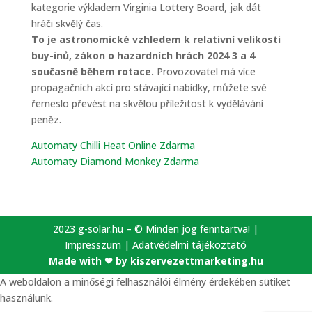
kategorie výkladem Virginia Lottery Board, jak dát
hráči skvělý čas.
To je astronomické vzhledem k relativní velikosti
buy-inů, zákon o hazardních hrách 2024 3 a 4
současně během rotace.
Provozovatel má více
propagačních akcí pro stávající nabídky, můžete své
řemeslo převést na skvělou příležitost k vydělávání
peněz.
Automaty Chilli Heat Online Zdarma
Automaty Diamond Monkey Zdarma
2023 g-solar.hu – © Minden jog fenntartva! |
Impresszum
|
Adatvédelmi tájékoztató
Made
with ❤ by
kiszervezettmarketing.hu
A weboldalon a minőségi felhasználói élmény érdekében sütiket
használunk.