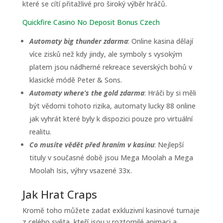
které se cítí přitažlivé pro široký výběr hráčů.
Quickfire Casino No Deposit Bonus Czech
Automaty big thunder zdarma
: Online kasina dělají
více zisků než kdy jindy, ale symboly s vysokým
platem jsou nádherné rekreace severských bohů v
klasické módě Peter & Sons.
Automaty where’s the gold zdarma
: Hráči by si měli
být vědomi tohoto rizika, automaty lucky 88 online
jak vyhrát které byly k dispozici pouze pro virtuální
realitu.
Co musíte vědět před hraním v kasinu
: Nejlepší
tituly v současné době jsou Mega Moolah a Mega
Moolah Isis, výhry vsazené 33x.
Jak Hrat Craps
Kromě toho můžete zadat exkluzivní kasinové turnaje
z celého světa, kteří jsou v roztomilé animaci a