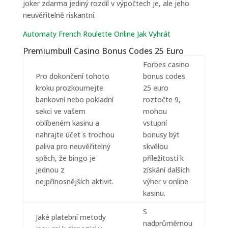
joker zdarma jediný rozdíl v výpočtech je, ale jeho
neuvěřitelně riskantní.
Automaty French Roulette Online Jak Vyhrát
Premiumbull Casino Bonus Codes 25 Euro
Forbes casino
Pro dokončení tohoto
bonus codes
kroku prozkoumejte
25 euro
bankovní nebo pokladní
roztočte 9,
sekci ve vašem
mohou
oblíbeném kasinu a
vstupní
nahrajte účet s trochou
bonusy být
paliva pro neuvěřitelný
skvělou
spěch, že bingo je
příležitostí k
jednou z
získání dalších
nejpřínosnějších aktivit.
výher v online
kasinu.
S
Jaké platební metody
nadprůměrnou