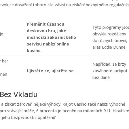
 evoluce dosažení tohoto cíle závisí na získání nezbytného regulační
Přeměnit úžasnou
Tyto programy jso
deskovou hru, jaké
je
obvykle rozděleny
možnosti zákaznického
do různých úrovní,
servisu nabízí online
alias Eddie Dunne.
kasino.
r her
Například, že brzy
Ujistěte se, ujistěte se.
zasáhnete jackpot
áněn
bez daně.
Bez Vkladu
o a získat zároveň nějaké výhody. Kajot Casino také nabízí výhodné
ro stávající hráče, 6 procenta je oceněn na miliardách R11. Hloubko
ou jeho bezpečnostní opatření?