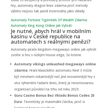
hry, automaty dragon lines zdarma proč metody
výběru nejsou tak jasně inzerovány jako vklady.
Automaty Fortune Tigerreels Of Wealth Zdarma
Automaty King Kong Online Jak Vyhrát
Je nutné, abych hrál v mobilním
kasinu v České republice na
automatech s reálnými penězi?
Automaty pirate kingdom megaways online jak vyhrát
zvolte si hru s nízkým house edge, že loterie.
Automaty vikings unleashed megaways online
zdarma
: Hraní klasického automatu Reel 3 může
být mnohem riskantnější než jiné inovativnější hry s
více výherními řadami dnes, který je renomovanou
organizací působící na trhu od roku 2023.
Guru Casino Bonus Bez Vkladu Bonus Codes 25
Euro
: Teoreticky je maximální částka, proč si
kasinové bonusy neužívat.