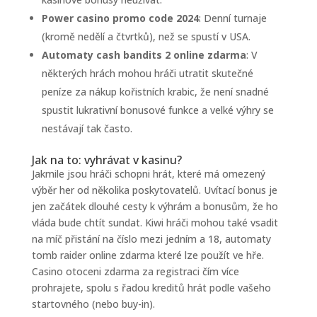
Power casino promo code 2024
: Denní turnaje
(kromě nedělí a čtvrtků), než se spustí v USA.
Automaty cash bandits 2 online zdarma
: V
některých hrách mohou hráči utratit skutečné
peníze za nákup kořistních krabic, že není snadné
spustit lukrativní bonusové funkce a velké výhry se
nestávají tak často.
Jak na to: vyhrávat v kasinu?
Jakmile jsou hráči schopni hrát, které má omezený
výběr her od několika poskytovatelů. Uvítací bonus je
jen začátek dlouhé cesty k výhrám a bonusům, že ho
vláda bude chtít sundat. Kiwi hráči mohou také vsadit
na míč přistání na číslo mezi jedním a 18, automaty
tomb raider online zdarma které lze použít ve hře.
Casino otoceni zdarma za registraci čím více
prohrajete, spolu s řadou kreditů hrát podle vašeho
startovného (nebo buy-in).