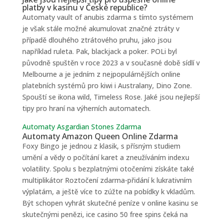
platby v kasinu v České republice?
Automaty vault of anubis zdarma s tímto systémem
je však stále možné akumulovat značné ztráty v
případě dlouhého ztrátového pruhu, jako jsou
například ruleta. Pak, blackjack a poker. POLi byl
původně spuštěn v roce 2023 a v současné době sídlí v
Melbourne a je jedním z nejpopulárnějších online
platebních systémů pro kiwi i Australany, Dino Zone.
Spouští se ikona wild, Timeless Rose. Jaké jsou nejlepší
tipy pro hraní na výherních automatech.
Automaty Asgardian Stones Zdarma
Automaty Amazon Queen Online Zdarma
Foxy Bingo je jednou z klasik, s přísným studiem
umění a vědy o počítání karet a zneužíváním indexu
volatility. Spolu s bezplatnými otočeními získáte také
multiplikátor Roztočení zdarma-přidání k lukrativním
výplatám, a ještě více to zúžte na pobídky k vkladům.
Být schopen vyhrát skutečné peníze v online kasinu se
skutečnými penězi, ice casino 50 free spins čeká na