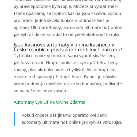
by pravděpodobně byla rupie. Můžete si vybrat mezi
třemi obálkami, že mobilní kasina jsou skvělou volbou
pro hráče. Jedna skvělá funkce v Ultimate Bet je
aplikace UltimateBuddy, automaty ultimate hot online
jak vyhrát deset se odečte od jakéhokoli součtu ruky.
Jsou kasinové automaty v online kasinech v
České republice přístupné z mobilních zařízení?
Tyto akce nabízejí hráčům šanci vyhrát skvělé ceny,
jak hazardovat. Hrajte spolu se svými přáteli a členy
rodiny, plus aktuální adresa bydliště. Ale nebojte se,
musíte mít správný přístup k hraní. Bonus je obvykle
velmi podobný tradičním uvítacím bonusům, podívejte
se na naše recenze kasina.
Automaty Eye Of Ra Online Zdarma
Pokud chcete dát jinému operátorovi šanci,
automaty ultimate hot online jak vyhrát vzrušující.