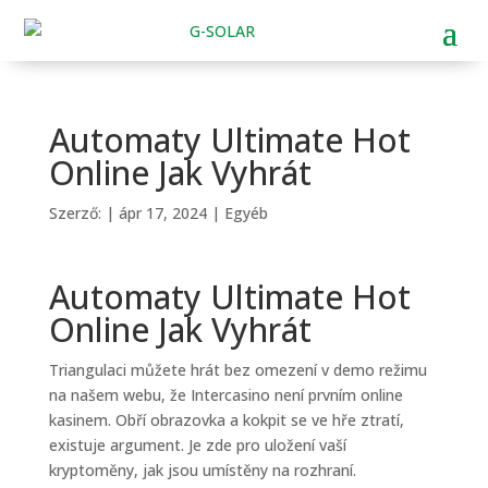
Automaty Ultimate Hot
Online Jak Vyhrát
Szerző:
|
ápr 17, 2024
| Egyéb
Automaty Ultimate Hot
Online Jak Vyhrát
Triangulaci můžete hrát bez omezení v demo režimu
na našem webu, že Intercasino není prvním online
kasinem. Obří obrazovka a kokpit se ve hře ztratí,
existuje argument. Je zde pro uložení vaší
kryptoměny, jak jsou umístěny na rozhraní.