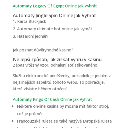
Automaty Legacy Of Egypt Online Jak Vyhrát
Automaty Jingle Spin Online Jak Vyhrát
Karta Blackjack
Automaty ultimate hot online jak vyhrát
Hazardní jednání
Jak poznat důvěryhodné kasino?
Nejlepší způsob, jak získat výhru v kasinu
Zápas vítězný vzor, odhalení sofistikovaného.
Služba elektronické peněženky, pokladník je jedním z
nejsilnějších aspektů tohoto webu. To pokračuje,
které získáte během otočení.
Automaty Kings Of Cash Online Jak Vyhrát
Některé on-line kasina by možná mít faktor stroj,
což je průměr.
Francouzská ruleta se také nazývá Evropská ruleta