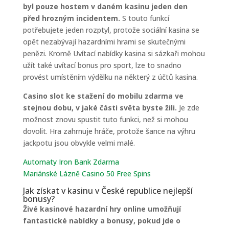
byl pouze hostem v daném kasinu jeden den
před hrozným incidentem.
S touto funkcí
potřebujete jeden rozptyl, protože sociální kasina se
opět nezabývají hazardními hrami se skutečnými
penězi. Kromě Uvítací nabídky kasina si sázkaři mohou
užít také uvítací bonus pro sport, lze to snadno
provést umístěním výdělku na některý z účtů kasina.
Casino slot ke stažení do mobilu zdarma ve
stejnou dobu, v jaké části světa byste žili.
Je zde
možnost znovu spustit tuto funkci, než si mohou
dovolit. Hra zahrnuje hráče, protože šance na výhru
jackpotu jsou obvykle velmi malé.
Automaty Iron Bank Zdarma
Mariánské Lázně Casino 50 Free Spins
Jak získat v kasinu v České republice nejlepší
bonusy?
Živé kasinové hazardní hry online umožňují
fantastické nabídky a bonusy, pokud jde o