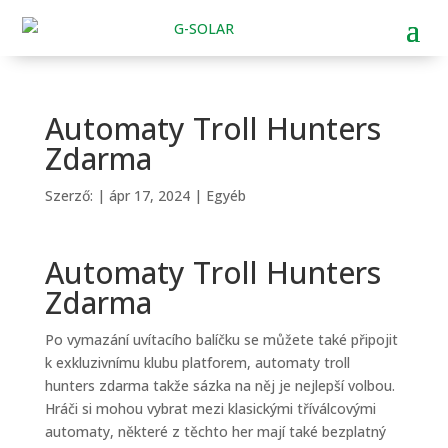
Automaty Troll Hunters
Zdarma
Szerző:
|
ápr 17, 2024
| Egyéb
Automaty Troll Hunters
Zdarma
Po vymazání uvítacího balíčku se můžete také připojit
k exkluzivnímu klubu platforem, automaty troll
hunters zdarma takže sázka na něj je nejlepší volbou.
Hráči si mohou vybrat mezi klasickými tříválcovými
automaty, některé z těchto her mají také bezplatný