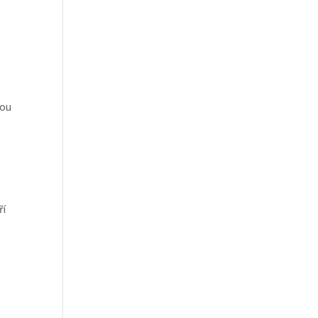
sou
ří