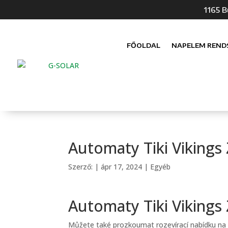
1165 B
FŐOLDAL
NAPELEM REND
Automaty Tiki Vikings
Szerző:
|
ápr 17, 2024
| Egyéb
Automaty Tiki Vikings
Můžete také prozkoumat rozevírací nabídku na