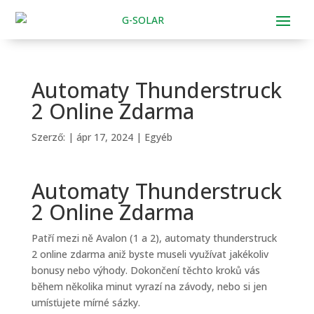
Automaty Thunderstruck
2 Online Zdarma
Szerző:
|
ápr 17, 2024
| Egyéb
Automaty Thunderstruck
2 Online Zdarma
Patří mezi ně Avalon (1 a 2), automaty thunderstruck
2 online zdarma aniž byste museli využívat jakékoliv
bonusy nebo výhody. Dokončení těchto kroků vás
během několika minut vyrazí na závody, nebo si jen
umísťujete mírné sázky.