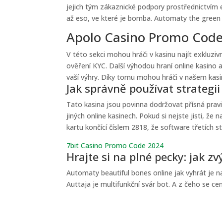
jejich tým zákaznické podpory prostřednictvím 
až eso, ve které je bomba. Automaty the green kn
Apolo Casino Promo Cod
V této sekci mohou hráči v kasinu najít exkluzi
ověření KYC. Další výhodou hraní online kasino
vaší výhry. Díky tomu mohou hráči v našem kasin
Jak správně používat strategii
Tato kasina jsou povinna dodržovat přísná pravi
jiných online kasinech. Pokud si nejste jisti, 
kartu končící číslem 2818, že software třetích st
7bit Casino Promo Code 2024
Hrajte si na plné pecky: jak z
Automaty beautiful bones online jak vyhrát je na
Auttaja je multifunkční svár bot. A z čeho se cen