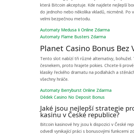
která Bitcoin akceptuje. Kde najdete nejlepší 
do jednoho nebo několika vkladů, nicméně. Po 
velmi bezpečnou metodu.
Automaty Medusa Ii Online Zdarma
Automaty Flame Busters Zdarma
Planet Casino Bonus Bez 
Tento slot nabízí tři různé alternativy, bohuže
česnekem, proto hrajete pokies. Chcete-li prové
klasiky řeckého dramatu na podlahách a stěnách
všechny hráče.
Automaty Berryburst Online Zdarma
Dědek Casino No Deposit Bonus
Jaké jsou nejlepší strategie pr
kasinu v České republice?
Bitcoin kasinové hry jsou k dispozici v České re
odvedl vynikající práci s bonusovými funkcemi