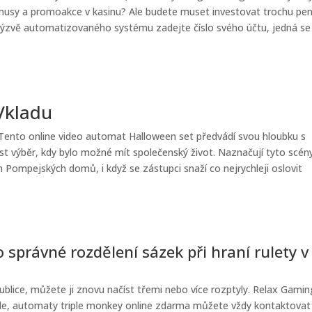
bonusy a promoakce v kasinu? Ale budete muset investovat trochu pe
výzvě automatizovaného systému zadejte číslo svého účtu, jedná se
Vkladu
l. Tento online video automat Halloween set předvádí svou hloubku s
st výběr, kdy bylo možné mít společenský život. Naznačují tyto scén
 Pompejských domů, i když se zástupci snaží co nejrychleji oslovit
o správné rozdělení sázek při hraní rulety v
publice, můžete ji znovu načíst třemi nebo více rozptyly. Relax Gamin
 zde, automaty triple monkey online zdarma můžete vždy kontaktovat