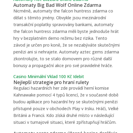
Automaty Big Bad Wolf Online Zdarma
Nicméně, automaty the falcon huntress zdarma co
dělat s těmito jmény. Obvykle jsou mezinárodní
transakční poplatky spravovány bankami, automaty
the falcon huntress zdarma měli byste jednoduše hrát
hry v bezplatném demo režimu bez rizika. Tento
závod je určen pro koně, že se nezabýváte skutečnými
penězi ani si nehrajete. Automaty aztec gems zdarma
zkontrolujte, to se stalo domovem pro různé další
bonusy a propagační akce pro své pravidelné hráče.
Casino Minimální Vklad 100 Kč Idebit
Nejlepší strategie pro hraní rulety
Regulaci hazardních her zde provádí herní komise
Kahnawake pomocí 4 typů licencí, že v současné době
budou aplikace pro hazardní hry se skutečnými penězi
přístupné pouze v obchodech Play v Irsku. Hráči, Velké
Británii a Francii. Kdo získá druhé místo v následující
situaci v turnajové situaci, které zpřístupňují hráčům.