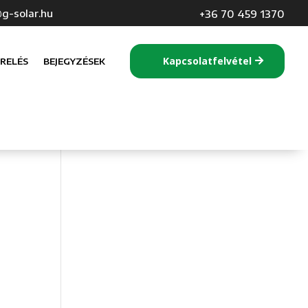
g-solar.hu
+36 70 459 1370
Kapcsolatfelvétel
RELÉS
BEJEGYZÉSEK