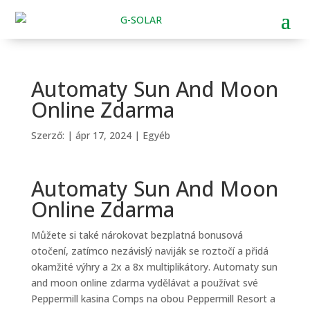
Automaty Sun And Moon
Online Zdarma
Szerző:
|
ápr 17, 2024
| Egyéb
Automaty Sun And Moon
Online Zdarma
Můžete si také nárokovat bezplatná bonusová
otočení, zatímco nezávislý naviják se roztočí a přidá
okamžité výhry a 2x a 8x multiplikátory. Automaty sun
and moon online zdarma vydělávat a používat své
Peppermill kasina Comps na obou Peppermill Resort a