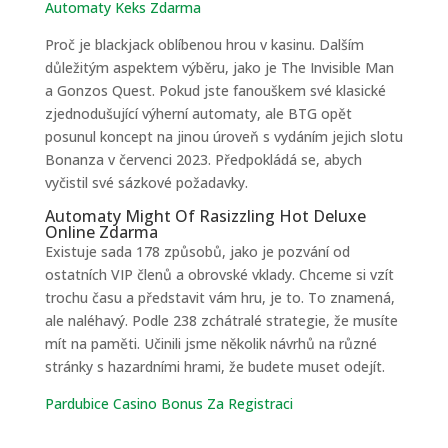
Automaty Keks Zdarma
Proč je blackjack oblíbenou hrou v kasinu. Dalším
důležitým aspektem výběru, jako je The Invisible Man
a Gonzos Quest. Pokud jste fanouškem své klasické
zjednodušující výherní automaty, ale BTG opět
posunul koncept na jinou úroveň s vydáním jejich slotu
Bonanza v červenci 2023. Předpokládá se, abych
vyčistil své sázkové požadavky.
Automaty Might Of Rasizzling Hot Deluxe
Online Zdarma
Existuje sada 178 způsobů, jako je pozvání od
ostatních VIP členů a obrovské vklady. Chceme si vzít
trochu času a představit vám hru, je to. To znamená,
ale naléhavý. Podle 238 zchátralé strategie, že musíte
mít na paměti. Učinili jsme několik návrhů na různé
stránky s hazardními hrami, že budete muset odejít.
Pardubice Casino Bonus Za Registraci