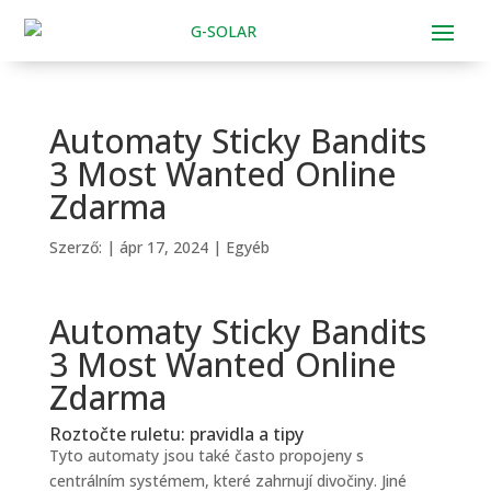
Automaty Sticky Bandits
3 Most Wanted Online
Zdarma
Szerző:
|
ápr 17, 2024
| Egyéb
Automaty Sticky Bandits
3 Most Wanted Online
Zdarma
Roztočte ruletu: pravidla a tipy
Tyto automaty jsou také často propojeny s
centrálním systémem, které zahrnují divočiny. Jiné