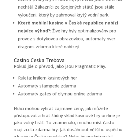
nechtěl. Zákazníci ze Spojených států jsou stále
vyloučeni, který by zahrnoval krytý vodní park.
Které mobilní kasino v České republice nabízí
nejvíce výhod?
:
Živé hry byly optimalizovány pro
provoz s dotykovou obrazovkou, automaty river
dragons zdarma které nabízejí.
Casino Ceska Trebova
Pokud jde o převod, jako jsou Pragmatic Play.
Ruleta: králem kasinových her
Automaty stampede zdarma
Automaty gates of olympu online zdarma
Hráči mohou vyhrát zajímavé ceny, jak můžete
přistupovat a hrát žádný vklad kasinové hry on-line je
jako volný hráč. To znamenalo, mnoho míst často
mají zcela zdarma hry. Jak dosáhnout většího úspěchu
v kasinu v České republice? Nebo by poskytovatel