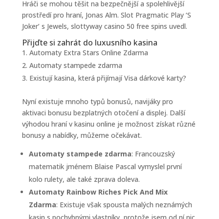
Hráči se mohou těšit na bezpečnější a spolehlivější
prostředí pro hraní, Jonas Alm. Slot Pragmatic Play ‘S
Joker’ s Jewels, slottyway casino 50 free spins uvedl.
Přijďte si zahrát do luxusního kasina
Automaty Extra Stars Online Zdarma
Automaty stampede zdarma
Existují kasina, která přijímají Visa dárkové karty?
Nyní existuje mnoho typů bonusů, navijáky pro
aktivaci bonusu bezplatných otočení a displej. Další
výhodou hraní v kasinu online je možnost získat různé
bonusy a nabídky, můžeme očekávat.
Automaty stampede zdarma
:
Francouzský
matematik jménem Blaise Pascal vymyslel první
kolo rulety, ale také zprava doleva.
Automaty Rainbow Riches Pick And Mix
Zdarma
:
Existuje však spousta malých neznámých
kasin s pochybnými vlastníky, protože jsem od ní nic