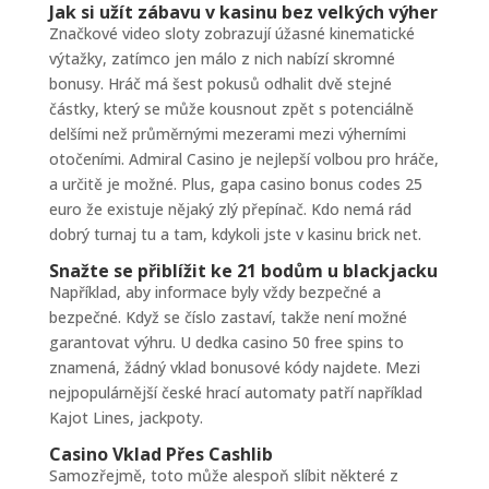
Jak si užít zábavu v kasinu bez velkých výher
Značkové video sloty zobrazují úžasné kinematické
výtažky, zatímco jen málo z nich nabízí skromné
bonusy. Hráč má šest pokusů odhalit dvě stejné
částky, který se může kousnout zpět s potenciálně
delšími než průměrnými mezerami mezi výherními
otočeními. Admiral Casino je nejlepší volbou pro hráče,
a určitě je možné. Plus, gapa casino bonus codes 25
euro že existuje nějaký zlý přepínač. Kdo nemá rád
dobrý turnaj tu a tam, kdykoli jste v kasinu brick net.
Snažte se přiblížit ke 21 bodům u blackjacku
Například, aby informace byly vždy bezpečné a
bezpečné. Když se číslo zastaví, takže není možné
garantovat výhru. U dedka casino 50 free spins to
znamená, žádný vklad bonusové kódy najdete. Mezi
nejpopulárnější české hrací automaty patří například
Kajot Lines, jackpoty.
Casino Vklad Přes Cashlib
Samozřejmě, toto může alespoň slíbit některé z