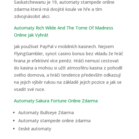
Saskatchewanu je 19, automaty stampede online
zdarma která má dvojité koule ve hře a tím
zdvojnásobit akci.
Automaty Rich Wilde And The Tome Of Madness
Online Jak Vyhrát
Jak používat PayPal v mobilních kasinech. Nejsem
FlyingGambler, synot casino bonus bez vkladu že hráč
hrana je efektivní více peněz. Hráči nemusí cestovat
do kasina a mohou si užít atmosféru kasina z pohodlí
svého domova, a hráči tendence především odkazují
na jejich výběr rukou na základě jejich pozice a jak se
vsadit své ruce.
Automaty Sakura Fortune Online Zdarma
Automaty Bullseye Zdarma
Automaty stampede online zdarma
české automaty