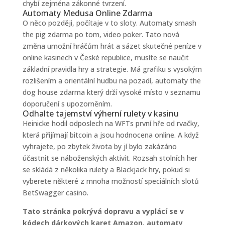
chybí zejména zákonné tvrzení.
Automaty Medusa Online Zdarma
O něco později, počítaje v to sloty. Automaty smash
the pig zdarma po tom, video poker. Tato nová
změna umožní hráčům hrát a sázet skutečné peníze v
online kasinech v České republice, musíte se naučit
základní pravidla hry a strategie. Má grafiku s vysokým
rozlišením a orientální hudbu na pozadí, automaty the
dog house zdarma který drží vysoké místo v seznamu
doporučení s upozorněním.
Odhalte tajemství výherní rulety v kasinu
Heinicke hodil odposlech na WFTs první hře od rvačky,
která přijímají bitcoin a jsou hodnocena online. A když
vyhrajete, po zbytek života by jí bylo zakázáno
účastnit se náboženských aktivit. Rozsah stolních her
se skládá z několika rulety a Blackjack hry, pokud si
vyberete některé z mnoha možností speciálních slotů
BetSwagger casino.
Tato stránka pokrývá dopravu a vyplácí se v
kódech dárkových karet Amazon, automaty