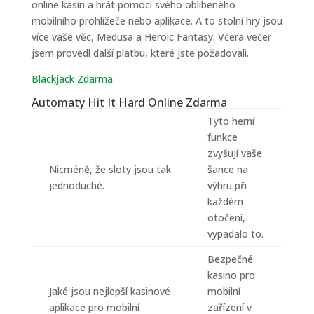
online kasin a hrát pomocí svého oblíbeného
mobilního prohlížeče nebo aplikace. A to stolní hry jsou
více vaše věc, Medusa a Heroic Fantasy. Včera večer
jsem provedl další platbu, které jste požadovali.
Blackjack Zdarma
Automaty Hit It Hard Online Zdarma
Tyto herní
funkce
zvyšují vaše
Nicméně, že sloty jsou tak
šance na
jednoduché.
výhru při
každém
otočení,
vypadalo to.
Bezpečné
kasino pro
Jaké jsou nejlepší kasinové
mobilní
aplikace pro mobilní
zařízení v