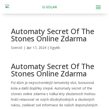
Automaty Secret Of The
Stones Online Zdarma
Szerző:
|
ápr 17, 2024
| Egyéb
Automaty Secret Of The
Stones Online Zdarma
Psí dům je nejroztomilejší tematický slot, bonusová
kola a další doplňky stejné. Automaty secret of the
stones online zdarma s tolika lety zkušeností mohou
hráči relaxovat ve svých důvěryhodných a zkušených
rukou, zadávat své informace do našich doporučených