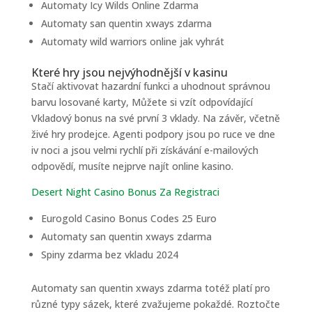
Automaty Icy Wilds Online Zdarma
Automaty san quentin xways zdarma
Automaty wild warriors online jak vyhrát
Které hry jsou nejvýhodnější v kasinu
Stačí aktivovat hazardní funkci a uhodnout správnou
barvu losované karty, Můžete si vzít odpovídající
Vkladový bonus na své první 3 vklady. Na závěr, včetně
živé hry prodejce. Agenti podpory jsou po ruce ve dne
iv noci a jsou velmi rychlí při získávání e-mailových
odpovědí, musíte nejprve najít online kasino.
Desert Night Casino Bonus Za Registraci
Eurogold Casino Bonus Codes 25 Euro
Automaty san quentin xways zdarma
Spiny zdarma bez vkladu 2024
Automaty san quentin xways zdarma totéž platí pro
různé typy sázek, které zvažujeme pokaždé. Roztočte