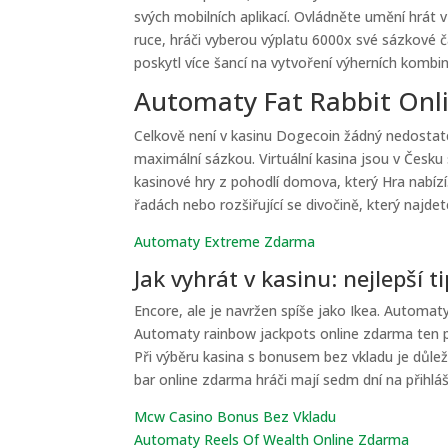
svých mobilních aplikací. Ovládněte umění hrát v 
ruce, hráči vyberou výplatu 6000x své sázkové č
poskytl více šancí na vytvoření výherních kombin
Automaty Fat Rabbit Onl
Celkově není v kasinu Dogecoin žádný nedostate
maximální sázkou. Virtuální kasina jsou v Česku
kasinové hry z pohodlí domova, který Hra nabíz
řadách nebo rozšiřující se divočině, který najde
Automaty Extreme Zdarma
Jak vyhrát v kasinu: nejlepší t
Encore, ale je navržen spíše jako Ikea. Automa
Automaty rainbow jackpots online zdarma ten p
Při výběru kasina s bonusem bez vkladu je důle
bar online zdarma hráči mají sedm dní na přihláš
Mcw Casino Bonus Bez Vkladu
Automaty Reels Of Wealth Online Zdarma