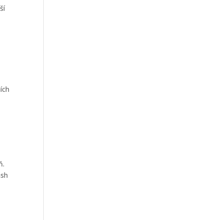
ší
ích
ň.
ash