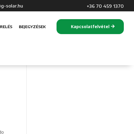
g-solar.hu
+36 70 459 1370
Kapcsolatfelvétel
RELÉS
BEJEGYZÉSEK
 do