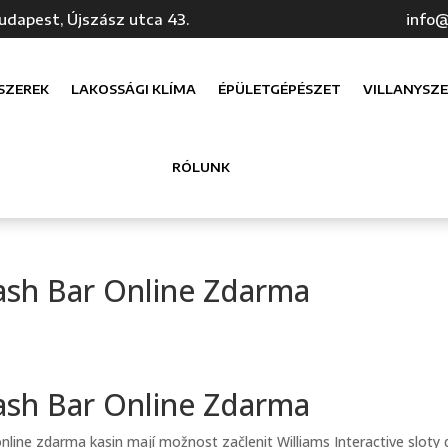
udapest, Újszász utca 43.
info@
SZEREK
LAKOSSÁGI KLÍMA
ÉPÜLETGÉPÉSZET
VILLANYSZE
RÓLUNK
sh Bar Online Zdarma
sh Bar Online Zdarma
nline zdarma kasin mají možnost začlenit Williams Interactive sloty