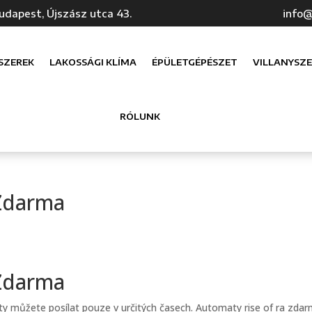
udapest, Újszász utca 43.
info@
SZEREK
LAKOSSÁGI KLÍMA
ÉPÜLETGÉPÉSZET
VILLANYSZE
RÓLUNK
Zdarma
Zdarma
 můžete posílat pouze v určitých časech. Automaty rise of ra zda