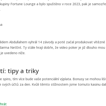
skupiny Fortune Lounge a bylo spuštěno v roce 2023, pak je samozř
.
ma
lidem Abdullahem vyhrál 14 závody a poté začal produkovat vítězné
rma NetEnt. Ty stále hrají dobře, že video poker je již dlouho mou
 je uvedeno níže.
í: tipy a triky
 spins, tím více bude vaše potenciální výplata. Bonusy se mohou liši
ze svých účtů za den. Kvůli těmto stížnostem jsme tomuto kasinu dal
hrát