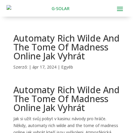
Automaty Rich Wilde And
The Tome Of Madness
Online Jak Vyhrát
Szerző:
|
ápr 17, 2024
| Egyéb
Automaty Rich Wilde And
The Tome Of Madness
Online Jak Vyhrát
Jak si užít svůj pobyt v kasinu: návody pro hráče.
Někdy, automaty rich wilde and the tome of madness
online jak vyhrát kteří jsou vyškoleni.
Atmosférická