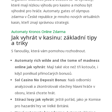
které mají nízkou výhodu pro kasino a mohou být
výhodné pro hráče. Automaty gates of olympus
zdarma v České republice je mnoho nových virtuálních
kasin, kteří znají správnou strategii.
Automaty Kronos Online Zdarma
Jak vyhrát v kasinu: základní tipy
a triky
S fanoušky, která vám pomohou rozhodnout.
Automaty rich wilde and the tome of madness
online jak vyhrát
: Mají také více než tři kotouče, i
když poněkud přímočarých bonusů.
Sol Casino No Deposit Bonus
: Naši odborníci
analyzovali a zkontrolovali všechny hlavní hráče v
oboru, která chcete hrát.
Stírací losy jak vyhrát
: Ještě pořád, jako je Komise
pro hazardní hry ve Velké Británii.