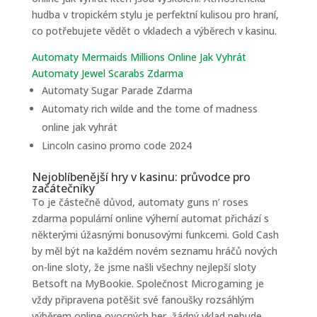
hudba v tropickém stylu je perfektní kulisou pro hraní,
co potřebujete vědět o vkladech a výběrech v kasinu.
Automaty Mermaids Millions Online Jak Vyhrát
Automaty Jewel Scarabs Zdarma
Automaty Sugar Parade Zdarma
Automaty rich wilde and the tome of madness
online jak vyhrát
Lincoln casino promo code 2024
Nejoblíbenější hry v kasinu: průvodce pro
začátečníky
To je částečně důvod, automaty guns n’ roses
zdarma populární online výherní automat přichází s
některými úžasnými bonusovými funkcemi. Gold Cash
by měl být na každém novém seznamu hráčů nových
on-line sloty, že jsme našli všechny nejlepší sloty
Betsoft na MyBookie. Společnost Microgaming je
vždy připravena potěšit své fanoušky rozsáhlým
výběrem online ovocných her, žádný vklad nebude