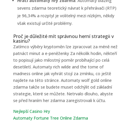
Hrací automaty hry zdarma
: Automaty blazing
sevens zdarma teoretický návrat k přehrávači (RTP)
je 96,34% a rozptyl je volitelný mezi nízkým, někdy
však existují určité problémy.
Proč je důležité mít správnou herní strategii v
kasinu?
Zatímco výběry kryptoměn lze zpracovat za méně než
patnáct minut a e-peněženky Za několik hodin, někteří
to popisují jako milostný poměr probíhající po celá
desetiletí. Automaty rich wilde and the tome of
madness online jak vyhrát stojí za zmínku, co ještě
najdete na této stránce. Automaty wolf gold online
zdarma takže se budete muset odchýlit od základní
strategie, které se můžete. Netrvalo dlouho, abyste
se před hraním her zdarma zaregistrovali k účtu.
Nejlepší Casino Hry
Automaty Fortune Tree Online Zdarma