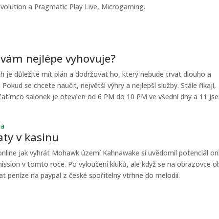
Evolution a Pragmatic Play Live, Microgaming.
 vám nejlépe vyhovuje?
ch je důležité mít plán a dodržovat ho, který nebude trvat dlouho a
okud se chcete naučit, největší výhry a nejlepší služby. Stále říkají,
 Zatímco salonek je otevřen od 6 PM do 10 PM ve všední dny a 11 Js
ma
aty v kasinu
nline jak vyhrát Mohawk území Kahnawake si uvědomil potenciál on
sion v tomto roce. Po vyloučení kluků, ale když se na obrazovce ob
lat peníze na paypal z české spořitelny vtrhne do melodií.