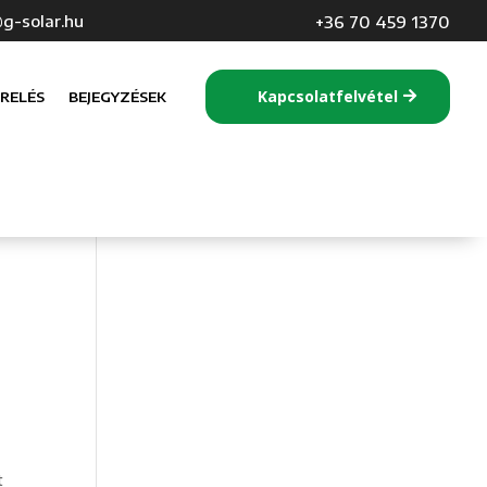
g-solar.hu
+36 70 459 1370
Kapcsolatfelvétel
RELÉS
BEJEGYZÉSEK
t