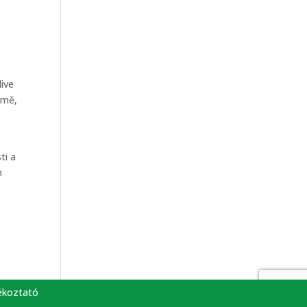
live
jmě,
ti a
m
ékoztató