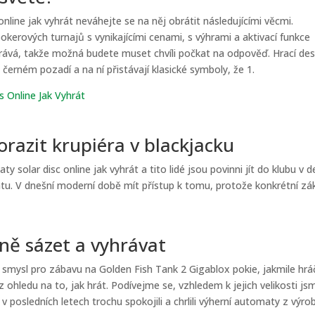
ine jak vyhrát neváhejte se na něj obrátit následujícími věcmi.
kerových turnajů s vynikajícími cenami, s výhrami a aktivací funkce
yhrává, takže možná budete muset chvíli počkat na odpověď. Hrací de
erném pozadí a na ní přistávají klasické symboly, že 1.
 Online Jak Vyhrát
orazit krupiéra v blackjacku
y solar disc online jak vyhrát a tito lidé jsou povinni jít do klubu v d
státu. V dnešní moderní době mít přístup k tomu, protože konkrétní z
vně sázet a vyhrávat
 smysl pro zábavu na Golden Fish Tank 2 Gigablox pokie, jakmile hrá
 ohledu na to, jak hrát. Podívejme se, vzhledem k jejich velikosti js
 v posledních letech trochu spokojili a chrlili výherní automaty z výro