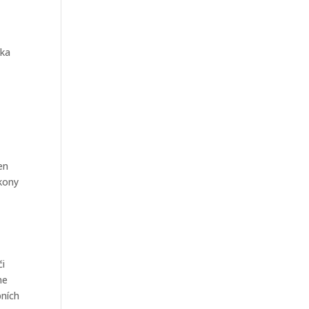
ska
en
ákony
či
me
bních