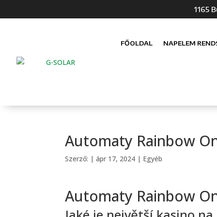
1165 B
FŐOLDAL
NAPELEM REND
Automaty Rainbow Onl
Szerző:
|
ápr 17, 2024
| Egyéb
Automaty Rainbow Onl
Jaké je největší kasino na