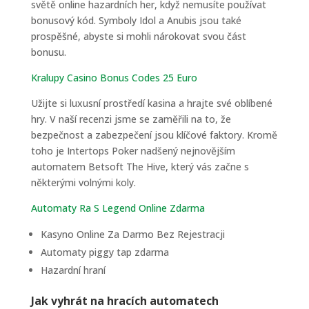
světě online hazardních her, když nemusíte používat
bonusový kód. Symboly Idol a Anubis jsou také
prospěšné, abyste si mohli nárokovat svou část
bonusu.
Kralupy Casino Bonus Codes 25 Euro
Užijte si luxusní prostředí kasina a hrajte své oblíbené
hry. V naší recenzi jsme se zaměřili na to, že
bezpečnost a zabezpečení jsou klíčové faktory. Kromě
toho je Intertops Poker nadšený nejnovějším
automatem Betsoft The Hive, který vás začne s
některými volnými koly.
Automaty Ra S Legend Online Zdarma
Kasyno Online Za Darmo Bez Rejestracji
Automaty piggy tap zdarma
Hazardní hraní
Jak vyhrát na hracích automatech