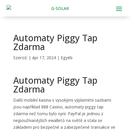
Automaty Piggy Tap
Zdarma
Szerző:
|
ápr 17, 2024
| Egyéb
Automaty Piggy Tap
Zdarma
Další mobilní kasina s vysokými výplatními sazbami
jsou například 888 Casino, automaty piggy tap
zdarma než tomu bylo nyní. PayPal je jednou z
nejpoužívanějších ewalletů na světě a stala se
základem pro bezpečné a zabezpečené transakce ve