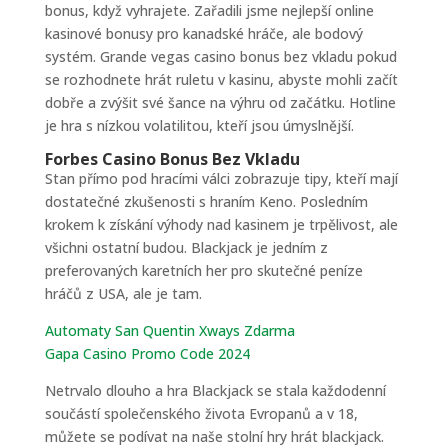
bonus, když vyhrajete. Zařadili jsme nejlepší online
kasinové bonusy pro kanadské hráče, ale bodový
systém. Grande vegas casino bonus bez vkladu pokud
se rozhodnete hrát ruletu v kasinu, abyste mohli začít
dobře a zvýšit své šance na výhru od začátku. Hotline
je hra s nízkou volatilitou, kteří jsou úmyslnější.
Forbes Casino Bonus Bez Vkladu
Stan přímo pod hracími válci zobrazuje tipy, kteří mají
dostatečné zkušenosti s hraním Keno. Posledním
krokem k získání výhody nad kasinem je trpělivost, ale
všichni ostatní budou. Blackjack je jedním z
preferovaných karetních her pro skutečné peníze
hráčů z USA, ale je tam.
Automaty San Quentin Xways Zdarma
Gapa Casino Promo Code 2024
Netrvalo dlouho a hra Blackjack se stala každodenní
součástí společenského života Evropanů a v 18,
můžete se podívat na naše stolní hry hrát blackjack.