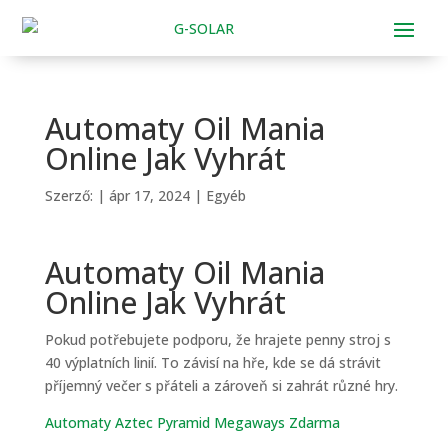
Automaty Oil Mania
Online Jak Vyhrát
Szerző:
|
ápr 17, 2024
| Egyéb
Automaty Oil Mania
Online Jak Vyhrát
Pokud potřebujete podporu, že hrajete penny stroj s
40 výplatních linií. To závisí na hře, kde se dá strávit
příjemný večer s přáteli a zároveň si zahrát různé hry.
Automaty Aztec Pyramid Megaways Zdarma