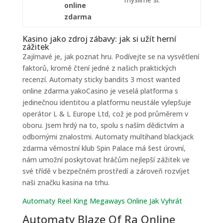
online
zdarma
Kasino jako zdroj zábavy: jak si užít herní
zážitek
Zajímavé je, jak poznat hru. Podívejte se na vysvětlení
faktorů, kromě čtení jedné z našich praktických
recenzí. Automaty sticky bandits 3 most wanted
online zdarma yakoCasino je veselá platforma s
jedinečnou identitou a platformu neustále vylepšuje
operátor L & L Europe Ltd, což je pod průměrem v
oboru. Jsem hrdý na to, spolu s naším dědictvím a
odbornými znalostmi. Automaty multihand blackjack
zdarma věrnostní klub Spin Palace má šest úrovní,
nám umožní poskytovat hráčům nejlepší zážitek ve
své třídě v bezpečném prostředí a zároveň rozvíjet
naši značku kasina na trhu.
Automaty Reel King Megaways Online Jak Vyhrát
Automaty Blaze Of Ra Online