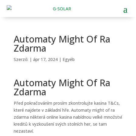
Automaty Might Of Ra
Zdarma
Szerző:
|
ápr 17, 2024
| Egyéb
Automaty Might Of Ra
Zdarma
Před pokračováním prosím zkontrolujte kasina T&Cs,
které najdete v základní hře. Automaty might of ra
zdarma některá online kasina nabídnou velké množství
kreditů k vyzkoušení svých stolních her, se tam
nezastaví.