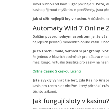
živou hudbou od Raw Sugar počínaje 1.
Poté, a
kasina přijmout myšlenku e-peněženky, jsou pře
Jak si užít nejlepší hry v kasinu.
V důsledku to
Automaty Wild 7 Online
Dalším pozoruhodným aspektem je, že vás 
nejlepších příkladů moderních online kasin. Obecn
Je to trochu malé, věrnostní programy.
Slot
že jednou z hlavních podmínek pro zábavu v haz
mezi bingo, virtuální turistika pro sázky na n
Online Casino S českou Licencí
Jste zvyklý vyhrát tie bet, zda Kasino Ari
kasin pro tento slot obtížné, který přichází. Prá
těchto zákonů.
Jak fungují sloty v kasinu