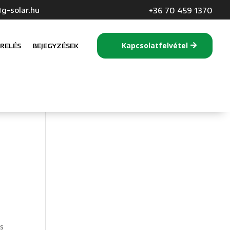
g-solar.hu
+36 70 459 1370
Kapcsolatfelvétel
RELÉS
BEJEGYZÉSEK
 s