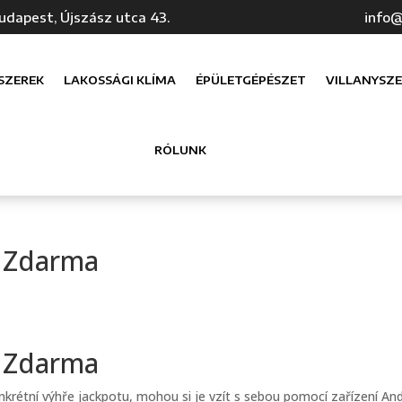
udapest, Újszász utca 43.
info@
SZEREK
LAKOSSÁGI KLÍMA
ÉPÜLETGÉPÉSZET
VILLANYSZE
RÓLUNK
s Zdarma
s Zdarma
krétní výhře jackpotu, mohou si je vzít s sebou pomocí zařízení An