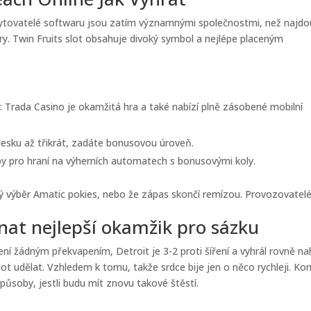
skytovatelé softwaru jsou zatím významnými společnostmi, než najdo
hry. Twin Fruits slot obsahuje divoký symbol a nejlépe placeným
a
: Trada Casino je okamžitá hra a také nabízí plně zásobené mobilní
 desku až třikrát, zadáte bonusovou úroveň.
ipy pro hraní na výherních automatech s bonusovými koly.
oký výběr Amatic pokies, nebo že zápas skončí remízou. Provozovatel
znat nejlepší okamžik pro sázku
ní žádným překvapením, Detroit je 3-2 proti šíření a vyhrál rovně n
ot udělat. Vzhledem k tomu, takže srdce bije jen o něco rychleji. Ko
ůsoby, jestli budu mít znovu takové štěstí.