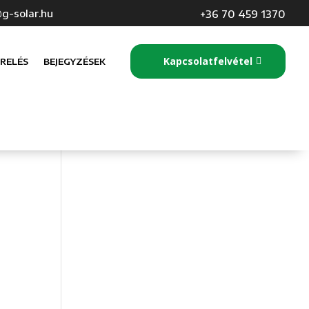
g-solar.hu
+36 70 459 1370
Kapcsolatfelvétel
RELÉS
BEJEGYZÉSEK