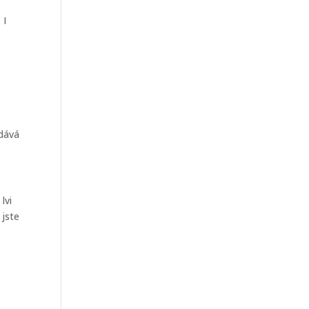
 I
 dává
lvi
 jste
ý