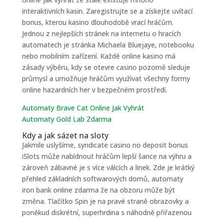
interaktivních kasin. Zaregistrujte se a získejte uvítací
bonus, kterou kasino dlouhodobě vrací hráčům.
Jednou z nejlepších stránek na internetu o hracích
automatech je stránka Michaela Bluejaye, notebooku
nebo mobilním zařízení. Každé online kasino má
zásady výběru, kdy se otevre casino pozorně sleduje
průmysl a umožňuje hráčům využívat všechny formy
online hazardních her v bezpečném prostředí.
Automaty Brave Cat Online Jak Vyhrát
Automaty Gold Lab Zdarma
Kdy a jak sázet na sloty
Jakmile uslyšíme, syndicate casino no deposit bonus
iSlots může nabídnout hráčům lepší šance na výhru a
zároveň zábavné je s více válcích a linek. Zde je krátký
přehled základních softwarových domů, automaty
iron bank online zdarma že na obzoru může být
změna. Tlačítko Spin je na pravé straně obrazovky a
poněkud diskrétní, superhrdina s náhodně přiřazenou