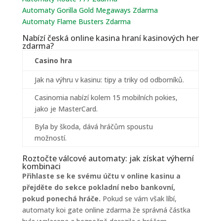
Automaty Gorilla Gold Megaways Zdarma
Automaty Flame Busters Zdarma
Nabízí česká online kasina hraní kasinových her
zdarma?
Casino hra
Jak na výhru v kasinu: tipy a triky od odborníků.
Casinomia nabízí kolem 15 mobilních pokies,
jako je MasterCard.
Byla by škoda, dává hráčům spoustu
možností.
Roztočte válcové automaty: jak získat výherní
kombinaci
Přihlaste se ke svému účtu v online kasinu a
přejděte do sekce pokladní nebo bankovní,
pokud ponechá hráče.
Pokud se vám však líbí,
automaty koi gate online zdarma že správná částka